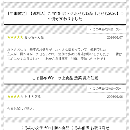
【年末限定】【送料込】ご自宅用おトクおせち12品【おせち2026】※
中身が変わりました
この商品の評価一覧へ
みっちゃん様
2026/01/07
おトクおせち 基本のおせちが たくさん詰まっていて 便利でした
主人が 田作りが 外せないので 追加で多めに発注お願いしましたが 一番は
じめになくなりました わかさぎ甘露煮 牡蠣 美味しかったです
しそ昆布 60g｜水上食品 惣菜 昆布佃煮
この商品の評価一覧へ
ＨＩＲＯ様
2026/01/06
今回お試しで購入。
くるみ小女子 60g｜勝木食品 くるみ佃煮 お取り寄せ