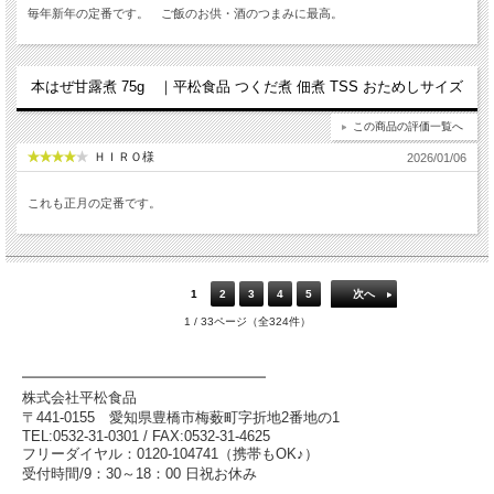
毎年新年の定番です。 ご飯のお供・酒のつまみに最高。
本はぜ甘露煮 75g ｜平松食品 つくだ煮 佃煮 TSS おためしサイズ
この商品の評価一覧へ
ＨＩＲＯ様
2026/01/06
これも正月の定番です。
1
2
3
4
5
次へ
1 / 33ページ（全324件）
━━━━━━━━━━━━━━━━━
株式会社平松食品
〒441-0155
愛知県豊橋市梅薮町字折地2番地の1
TEL:0532-31-0301 / FAX:0532-31-4625
フリーダイヤル：0120-104741（携帯もOK♪）
受付時間/9：30～18：00 日祝お休み