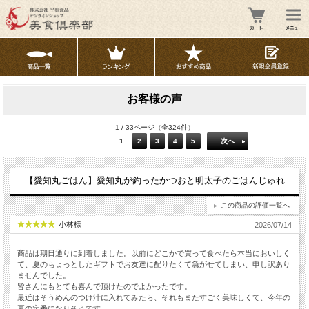
お客様の声
1 / 33ページ（全324件）
1
2
3
4
5
次へ
【愛知丸ごはん】愛知丸が釣ったかつおと明太子のごはんじゅれ
この商品の評価一覧へ
小林様
2026/07/14
商品は期日通りに到着しました。以前にどこかで買って食べたら本当においしく
て、夏のちょっとしたギフトでお友達に配りたくて急がせてしまい、申し訳あり
ませんでした。
皆さんにもとても喜んで頂けたのでよかったです。
最近はそうめんのつけ汁に入れてみたら、それもまたすごく美味しくて、今年の
夏の定番になりそうです。