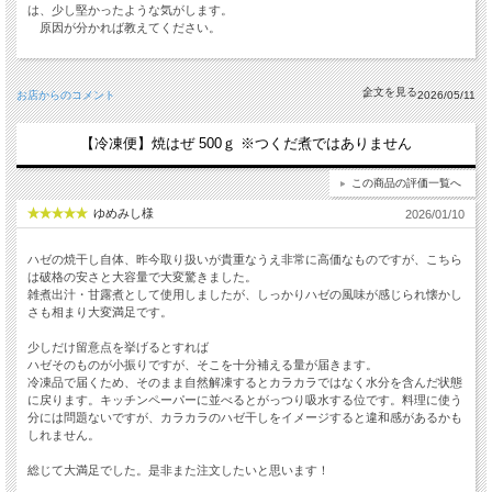
は、少し堅かったような気がします。
原因が分かれば教えてください。
お店からのコメント
2026/05/11
【冷凍便】焼はぜ 500ｇ ※つくだ煮ではありません
この商品の評価一覧へ
ゆめみし様
2026/01/10
ハゼの焼干し自体、昨今取り扱いが貴重なうえ非常に高価なものですが、こちら
は破格の安さと大容量で大変驚きました。
雑煮出汁・甘露煮として使用しましたが、しっかりハゼの風味が感じられ懐かし
さも相まり大変満足です。
少しだけ留意点を挙げるとすれば
ハゼそのものが小振りですが、そこを十分補える量が届きます。
冷凍品で届くため、そのまま自然解凍するとカラカラではなく水分を含んだ状態
に戻ります。キッチンペーパーに並べるとがっつり吸水する位です。料理に使う
分には問題ないですが、カラカラのハゼ干しをイメージすると違和感があるかも
しれません。
総じて大満足でした。是非また注文したいと思います！