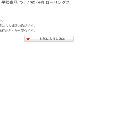
｜平松食品 つくだ煮 佃煮 ローリングス
た。
様にも大好評の逸品です。
保存がきくから安心です。