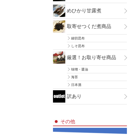
めひかり甘露煮
取寄せつくだ煮商品
細切昆布
しそ昆布
厳選！お取り寄せ商品
味噌・醤油
海苔
日本酒
訳あり
その他