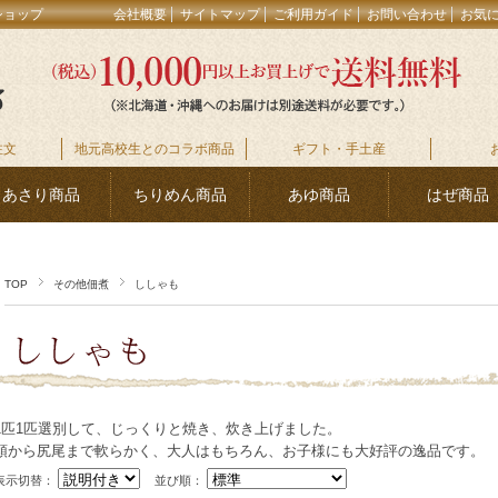
ショップ
会社概要
サイトマップ
ご利用ガイド
お問い合わせ
お気
注文
地元高校生とのコラボ商品
ギフト・手土産
あさり商品
ちりめん商品
あゆ商品
はぜ商品
TOP
その他佃煮
ししゃも
1匹1匹選別して、じっくりと焼き、炊き上げました。
頭から尻尾まで軟らかく、大人はもちろん、お子様にも大好評の逸品です。
表示切替：
並び順：