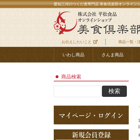
愛知三河のつくだ煮専門店 美食倶楽部オンライン
お伝えしたいこと
商品一覧・
いわし商品
さんま商品
商品検索