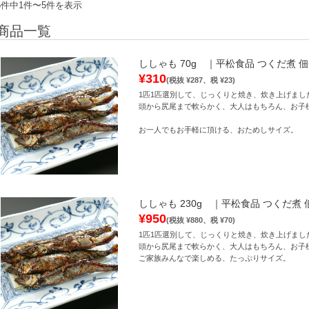
5件中1件〜5件を表示
商品一覧
ししゃも 70g ｜平松食品 つくだ煮 佃
¥310
(税抜 ¥287、税 ¥23)
1匹1匹選別して、じっくりと焼き、炊き上げまし
頭から尻尾まで軟らかく、大人はもちろん、お子
お一人でもお手軽に頂ける、おためしサイズ。
ししゃも 230g ｜平松食品 つくだ煮 
¥950
(税抜 ¥880、税 ¥70)
1匹1匹選別して、じっくりと焼き、炊き上げまし
頭から尻尾まで軟らかく、大人はもちろん、お子
ご家族みんなで楽しめる、たっぷりサイズ。