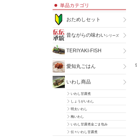
単品カテゴリ
おためしセット
昔ながらの味わい
シリーズ
TERIYAKI-FISH
愛知丸ごはん
いわし商品
いわし甘露煮
しょうがいわし
明太いわし
梅いわし
いわし甘露煮金ごま包み
伝々いわし甘露煮