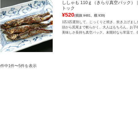
ししゃも 110ｇ（きらり真空パック）
トック
¥520
(税抜 ¥481、税 ¥39)
1匹1匹選別して、じっくりと焼き、炊き上げまし
頭から尻尾まで軟らかく、大人はもちろん、お子
美味しさ長持ち真空パック。未開封なら常温で、
5件中1件〜5件を表示