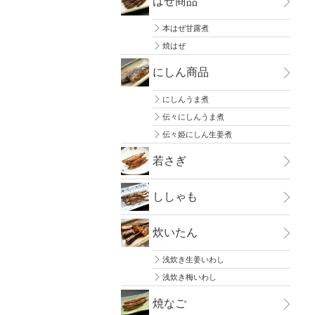
はぜ商品
本はぜ甘露煮
焼はぜ
にしん商品
にしんうま煮
伝々にしんうま煮
伝々姫にしん生姜煮
若さぎ
ししゃも
炊いたん
浅炊き生姜いわし
浅炊き梅いわし
焼なご