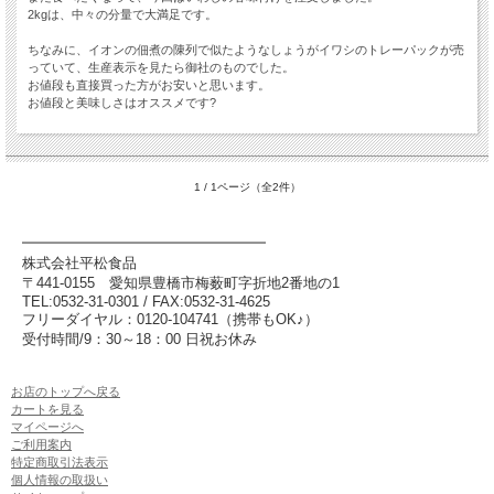
2kgは、中々の分量で大満足です。
ちなみに、イオンの佃煮の陳列で似たようなしょうがイワシのトレーパックが売
っていて、生産表示を見たら御社のものでした。
お値段も直接買った方がお安いと思います。
お値段と美味しさはオススメです?
1 / 1ページ（全2件）
━━━━━━━━━━━━━━━━━
株式会社平松食品
〒441-0155
愛知県豊橋市梅薮町字折地2番地の1
TEL:0532-31-0301 / FAX:0532-31-4625
フリーダイヤル：0120-104741（携帯もOK♪）
受付時間/9：30～18：00 日祝お休み
お店のトップへ戻る
カートを見る
マイページへ
ご利用案内
特定商取引法表示
個人情報の取扱い