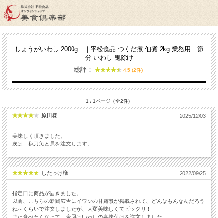
お客様の声
しょうがいわし 2000g ｜平松食品 つくだ煮 佃煮 2kg 業務用｜節
分 いわし 鬼除け
総評：
4.5 (2件)
1 / 1ページ（全2件）
原田様
2025/12/03
美味しく頂きました。
次は 秋刀魚と貝を注文します。
したっけ様
2022/09/25
指定日に商品が届きました。
以前、こちらの新聞広告にイワシの甘露煮が掲載されて、どんなもんなんだろう
ね～くらいで注文しましたが、大変美味しくてビックリ！
また食べたくなって、今回はいわしの各味付けを注文しました。