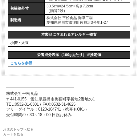
30.5cm×24.5cm×高さ7.2cm
包装箱外寸
（贈答2段）
株式会社 平松食品 御津工場
製造者
愛知県豊川市御津町佐脇浜3号地1-27
本製品に含まれるアレルギー物質
小麦・大豆
栄養成分表示（100gあたり）※推定値
こちらを参照
━━━━━━━━━━━━━━━━━
株式会社平松食品
〒441-0155
愛知県豊橋市梅薮町字折地2番地の1
TEL:0532-31-0301 / FAX:0532-31-4625
フリーダイヤル：0120-104741（携帯もOK♪）
受付時間/9：30～18：00 日祝お休み
お店のトップへ戻る
カートを見る