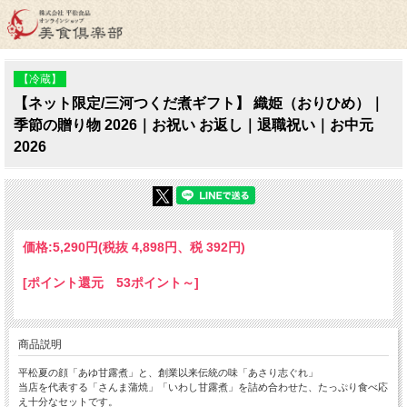
【冷蔵】
【ネット限定/三河つくだ煮ギフト】 織姫（おりひめ）｜
季節の贈り物 2026｜お祝い お返し｜退職祝い｜お中元
2026
価格:
5,290円
(税抜 4,898円、税 392円)
[ポイント還元 53ポイント～]
商品説明
平松夏の顔「あゆ甘露煮」と、創業以来伝統の味「あさり志ぐれ」
当店を代表する「さんま蒲焼」「いわし甘露煮」を詰め合わせた、たっぷり食べ応
え十分なセットです。