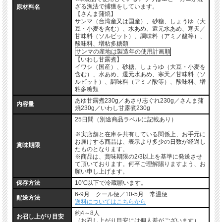
ざる漁法で捕獲をしています。
原材料名
【さんま蒲焼】
サンマ（台湾産又は国産）、砂糖、しょうゆ（大
豆・小麦を含む）、水あめ、還元水あめ、寒天／
甘味料（ソルビット）、調味料（アミノ酸等）、
酸味料、増粘多糖類
サンマの産地は製造年の使用計画順
【いわし甘露煮】
イワシ（国産）、砂糖、しょうゆ（大豆・小麦を
含む）、水あめ、還元水あめ、寒天／甘味料（ソ
ルビット）、調味料（アミノ酸等）、酸味料、増
粘多糖類
あゆ甘露煮230g／あさり志ぐれ230g／さんま蒲
内容量
焼230g／いわし甘露煮230g
25日間（別途商品ラベルに記載あり）
※実店舗と在庫を共有している関係上、お手元に
お届けする商品は、表示より多少の日数が経過し
賞味期限
たものとなります。
※商品は、賞味期限の2/3以上を基準に発送させ
て頂いております。何卒ご理解賜りますよう、お
願い申し上げます。
保存方法
10℃以下で冷蔵願います。
6-9月 クール便／10-5月 常温便
配送方法
送料についてはこちらから
約4～8人
お召し上がり目安
（お召し上がり目安には個人差がございます）