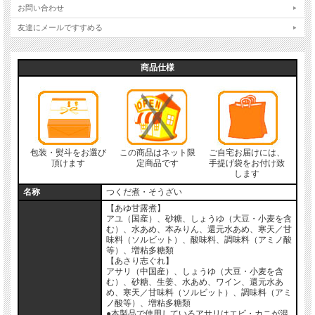
お問い合わせ
友達にメールですすめる
商品仕様
包装・熨斗をお選び
この商品はネット限
ご自宅お届けには、
頂けます
定商品です
手提げ袋をお付け致
します
名称
つくだ煮・そうざい
【あゆ甘露煮】
アユ（国産）、砂糖、しょうゆ（大豆・小麦を含
む）、水あめ、本みりん、還元水あめ、寒天／甘
味料（ソルビット）、酸味料、調味料（アミノ酸
等）、増粘多糖類
【あさり志ぐれ】
アサリ（中国産）、しょうゆ（大豆・小麦を含
む）、砂糖、生姜、水あめ、ワイン、還元水あ
め、寒天／甘味料（ソルビット）、調味料（アミ
ノ酸等）、増粘多糖類
●本製品で使用しているアサリはエビ・カニが混