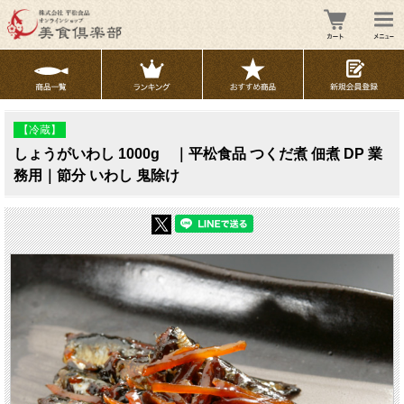
【冷蔵】
しょうがいわし 1000g ｜平松食品 つくだ煮 佃煮 DP 業
務用｜節分 いわし 鬼除け