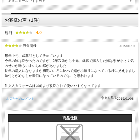
友達にメールですすめる
お客様の声（1件）
総評:
4.0
渡會明様
2015/01/07
毎年中元、歳暮品として決めています
今年の鰯は良かったのですが、2年程前から中元、歳暮で購入した鰯は形が小さく気
のせいか味もいまいちの感がありました
長年の購入になりますか初期のころに比べて鰯が小振りになっている様に見えますし
味付けが心なしか辛目になっているのでは、と思われます
注文入力フォームは以前より改良されて使いやすくなってます
お店からのコメント
2015/01/08
商品仕様