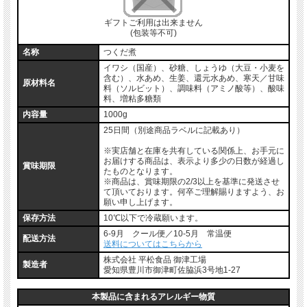
ギフトご利用は出来ません
(包装等不可)
名称
つくだ煮
イワシ（国産）、砂糖、しょうゆ（大豆・小麦を
含む）、水あめ、生姜、還元水あめ、寒天／甘味
原材料名
料（ソルビット）、調味料（アミノ酸等）、酸味
料、増粘多糖類
内容量
1000g
25日間（別途商品ラベルに記載あり）
※実店舗と在庫を共有している関係上、お手元に
お届けする商品は、表示より多少の日数が経過し
賞味期限
たものとなります。
※商品は、賞味期限の2/3以上を基準に発送させ
て頂いております。何卒ご理解賜りますよう、お
願い申し上げます。
保存方法
10℃以下で冷蔵願います。
6-9月 クール便／10-5月 常温便
配送方法
送料についてはこちらから
株式会社 平松食品 御津工場
製造者
愛知県豊川市御津町佐脇浜3号地1-27
本製品に含まれるアレルギー物質