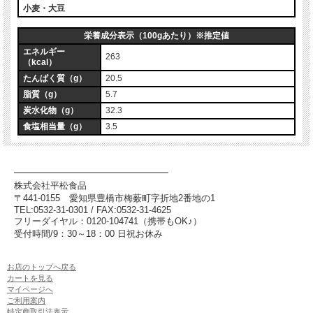
小麦・大豆
栄養成分表示（100gあたり）※推定値
エネルギー
263
（kcal）
たんぱく質（g）
20.5
脂質（g）
5.7
炭水化物（g）
32.3
食塩相当量（g）
3.5
━━━━━━━━━━━━━━━━━
株式会社平松食品
〒441-0155
愛知県豊橋市梅薮町字折地2番地の1
TEL:0532-31-0301 / FAX:0532-31-4625
フリーダイヤル：0120-104741（携帯もOK♪）
受付時間/9：30～18：00 日祝お休み
お店のトップへ戻る
カートを見る
マイページへ
ご利用案内
特定商取引法表示