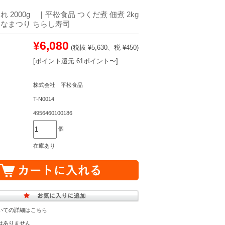
 2000g ｜平松食品 つくだ煮 佃煮 2kg
なまつり ちらし寿司
¥6,080
(税抜 ¥5,630、税 ¥450)
[ポイント還元 61ポイント〜]
株式会社 平松食品
T-N0014
4956460100186
個
在庫あり
いての詳細はこちら
はありません