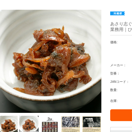
あさり志ぐれ
業務用｜ひ
価格:
メーカー：
型番：
JANコード：
数量:
在庫: