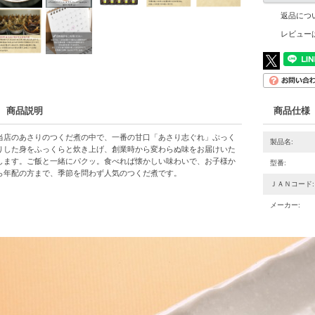
返品につ
レビュー
商品説明
商品仕様
当店のあさりのつくだ煮の中で、一番の甘口「あさり志ぐれ」ぷっく
製品名:
りした身をふっくらと炊き上げ、創業時から変わらぬ味をお届けいた
します。ご飯と一緒にパクッ。食べれば懐かしい味わいで、お子様か
型番:
ら年配の方まで、季節を問わず人気のつくだ煮です。
ＪＡＮコード:
メーカー: