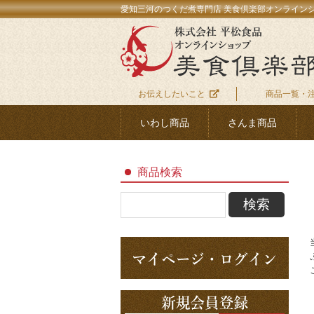
愛知三河のつくだ煮専門店 美食倶楽部オンライン
お伝えしたいこと
商品一覧・
いわし商品
さんま商品
商品検索