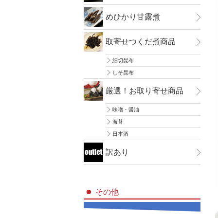
めひかり甘露煮
取寄せつくだ煮商品
細切昆布
しそ昆布
厳選！お取り寄せ商品
味噌・醤油
海苔
日本酒
訳あり
その他