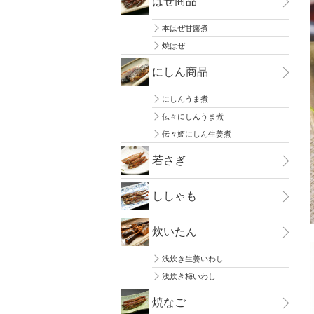
はぜ商品
本はぜ甘露煮
焼はぜ
にしん商品
にしんうま煮
伝々にしんうま煮
伝々姫にしん生姜煮
若さぎ
ししゃも
炊いたん
浅炊き生姜いわし
浅炊き梅いわし
焼なご