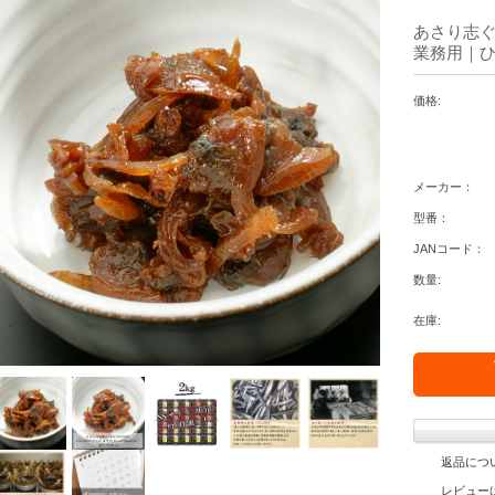
あさり志ぐれ
業務用｜ひ
価格:
メーカー：
型番：
JANコード：
数量:
在庫:
返品につ
レビュー