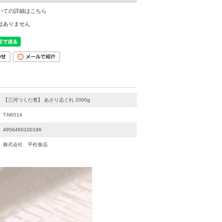
いての詳細はこちら
はありません
【三河つくだ煮】 あさり志ぐれ 2000g
T-N0014
4956460100186
株式会社 平松食品