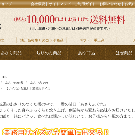
ショップ
会社概要
サイトマップ
ご利用ガイド
お問い合わせ
お気
注文
地元高校生とのコラボ商品
ギフト・手土産
あさり商品
ちりめん商品
あゆ商品
はぜ商品
TOP
あさりの佃煮
あさり志ぐれ
【サイズから選ぶ】業務用サイズ
当店のあさりのつくだ煮の中で、一番の甘口「あさり志ぐれ」
ぷっくりした身をふっくらと炊き上げ、創業時から変わらぬ味をお届けいた
ご飯と一緒にパクッ。食べれば懐かしい味わいで、お子様から年配の方まで