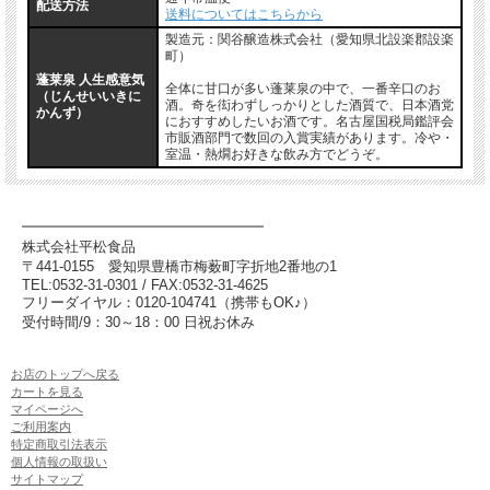
配送方法
送料についてはこちらから
製造元：関谷醸造株式会社（愛知県北設楽郡設楽
町）
蓬莱泉 人生感意気
全体に甘口が多い蓬莱泉の中で、一番辛口のお
（じんせいいきに
酒。奇を衒わずしっかりとした酒質で、日本酒党
かんず）
におすすめしたいお酒です。名古屋国税局鑑評会
市販酒部門で数回の入賞実績があります。冷や・
室温・熱燗お好きな飲み方でどうぞ。
━━━━━━━━━━━━━━━━━
株式会社平松食品
〒441-0155
愛知県豊橋市梅薮町字折地2番地の1
TEL:0532-31-0301 / FAX:0532-31-4625
フリーダイヤル：0120-104741（携帯もOK♪）
受付時間/9：30～18：00 日祝お休み
お店のトップへ戻る
カートを見る
マイページへ
ご利用案内
特定商取引法表示
個人情報の取扱い
サイトマップ