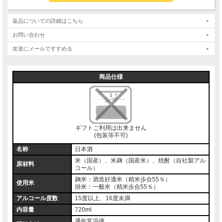
返品についての詳細はこちら
お問い合わせ
友達にメールですすめる
商品仕様
ギフトご利用は出来ません
(包装等不可)
名称
日本酒
米（国産）、米麹（国産米）、焼酎（自社製アル
原材料
コール）
麹米：酒造好適米（精米歩合55％）
使用米
掛米：一般米（精米歩合55％）
アルコール度数
15度以上、16度未満
内容量
720ml
通年常温便